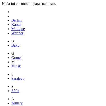
Nada foi encontrado para sua busca.
Berlim
Kassel
Munique
Werther
B
Baku
G
Gomel
M
Minsk
S
Sarajevo
S
Sófia
A
Almaty