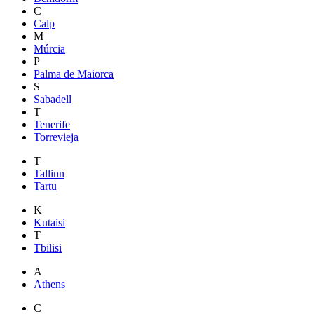
C
Calp
M
Múrcia
P
Palma de Maiorca
S
Sabadell
T
Tenerife
Torrevieja
T
Tallinn
Tartu
K
Kutaisi
T
Tbilisi
A
Athens
C