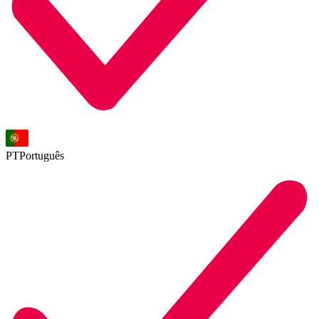
PT
Português