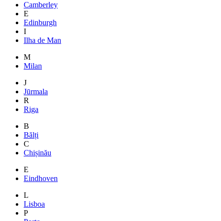
Camberley
E
Edinburgh
I
Ilha de Man
M
Milan
J
Jūrmala
R
Riga
B
Bălți
C
Chișinău
E
Eindhoven
L
Lisboa
P