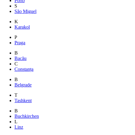
Porto
S
São Miguel
K
Karakol
P
Praga
B
Bacău
C
Constanța
B
Belgrade
T
Tashkent
B
Buchkirchen
L
Linz