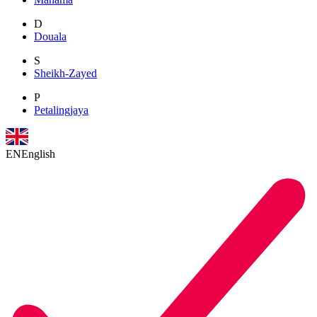
D
Douala
S
Sheikh-Zayed
P
Petalingjaya
EN
English