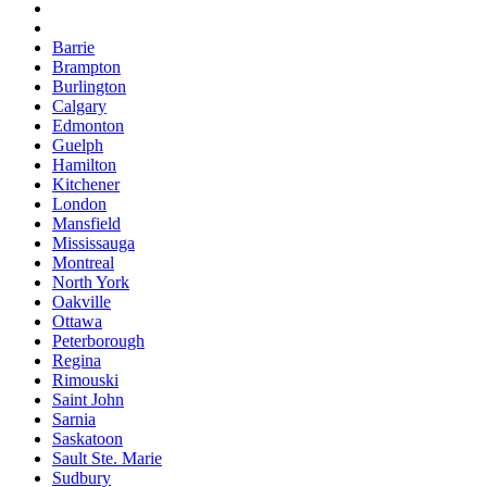
Barrie
Brampton
Burlington
Calgary
Edmonton
Guelph
Hamilton
Kitchener
London
Mansfield
Mississauga
Montreal
North York
Oakville
Ottawa
Peterborough
Regina
Rimouski
Saint John
Sarnia
Saskatoon
Sault Ste. Marie
Sudbury