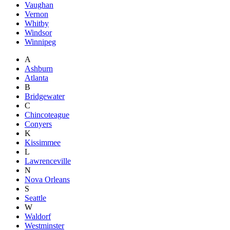
Vaughan
Vernon
Whitby
Windsor
Winnipeg
A
Ashburn
Atlanta
B
Bridgewater
C
Chincoteague
Conyers
K
Kissimmee
L
Lawrenceville
N
Nova Orleans
S
Seattle
W
Waldorf
Westminster