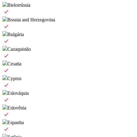
Bielorrússia
Bosnia and Herzegovina
Bulgária
Cazaquistão
Croatia
Cyprus
Eslováquia
Eslovênia
Espanha