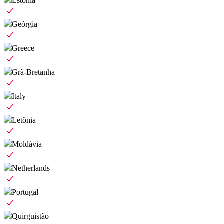
Estônia
Geórgia
Greece
Grã-Bretanha
Italy
Letônia
Moldávia
Netherlands
Portugal
Quirguistão