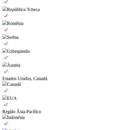
República Tcheca
Romênia
Serbia
Uzbequistão
Áustria
Estados Unidos, Canadá
Canadá
EUA
Região Ásia-Pacífico
Indonésia