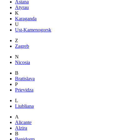
Astana
Atyrau
K
Karaganda
U
Ust-Kamenogorsk
Z
Zagreb
N
Nicosia
B
Bratislava
P
Prievidza
L
Liubliana
A
Alicante
Alzira
B
Benidorm