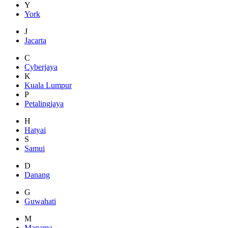
Y
York
J
Jacarta
C
Cyberjaya
K
Kuala Lumpur
P
Petalingjaya
H
Hatyai
S
Samui
D
Danang
G
Guwahati
M
Manama