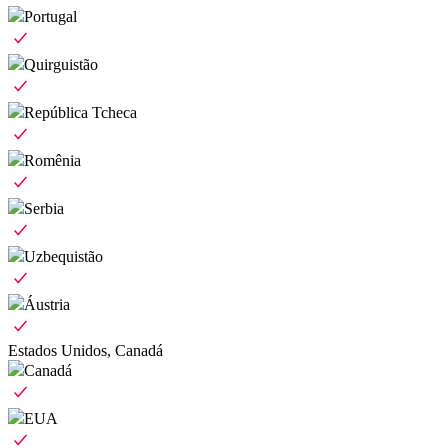
Portugal
Quirguistão
República Tcheca
Romênia
Serbia
Uzbequistão
Áustria
Estados Unidos, Canadá
Canadá
EUA