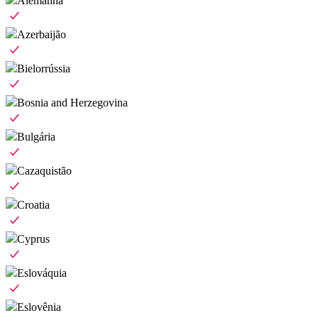
Alemanha
Azerbaijão
Bielorrússia
Bosnia and Herzegovina
Bulgária
Cazaquistão
Croatia
Cyprus
Eslováquia
Eslovênia