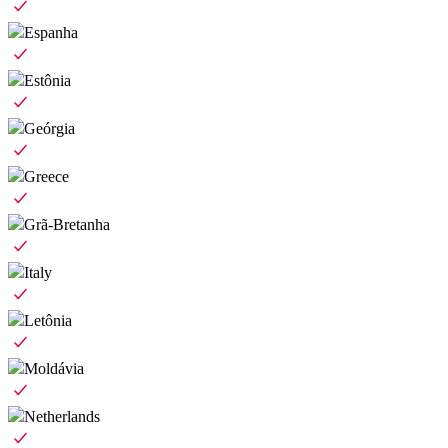
Espanha
Estônia
Geórgia
Greece
Grã-Bretanha
Italy
Letônia
Moldávia
Netherlands