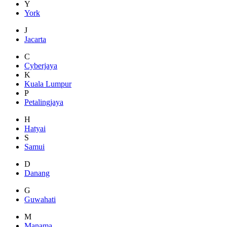
Y
York
J
Jacarta
C
Cyberjaya
K
Kuala Lumpur
P
Petalingjaya
H
Hatyai
S
Samui
D
Danang
G
Guwahati
M
Manama