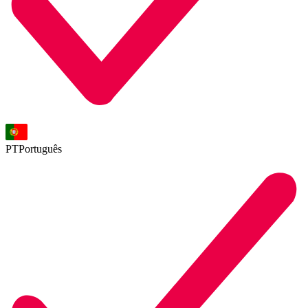
PT
Português