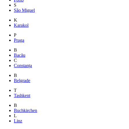
S
São Miguel
K
Karakol
P
Praga
B
Bacău
C
Constanța
B
Belgrade
T
Tashkent
B
Buchkirchen
L
Linz