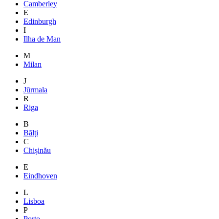
Camberley
E
Edinburgh
I
Ilha de Man
M
Milan
J
Jūrmala
R
Riga
B
Bălți
C
Chișinău
E
Eindhoven
L
Lisboa
P
Porto