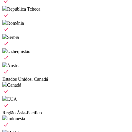
República Tcheca
Romênia
Serbia
Uzbequistão
Áustria
Estados Unidos, Canadá
Canadá
EUA
Região Ásia-Pacífico
Indonésia