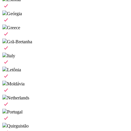
Geórgia
Greece
Grã-Bretanha
Italy
Letônia
Moldávia
Netherlands
Portugal
Quirguistão