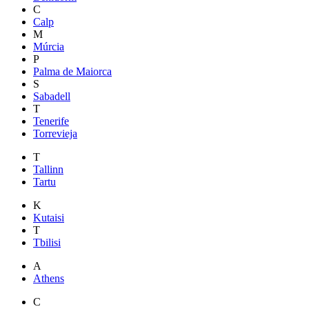
C
Calp
M
Múrcia
P
Palma de Maiorca
S
Sabadell
T
Tenerife
Torrevieja
T
Tallinn
Tartu
K
Kutaisi
T
Tbilisi
A
Athens
C