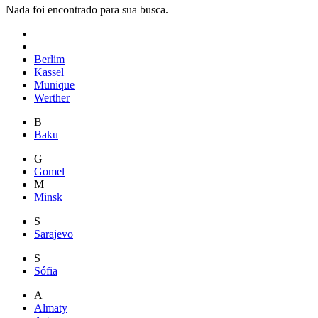
Nada foi encontrado para sua busca.
Berlim
Kassel
Munique
Werther
B
Baku
G
Gomel
M
Minsk
S
Sarajevo
S
Sófia
A
Almaty