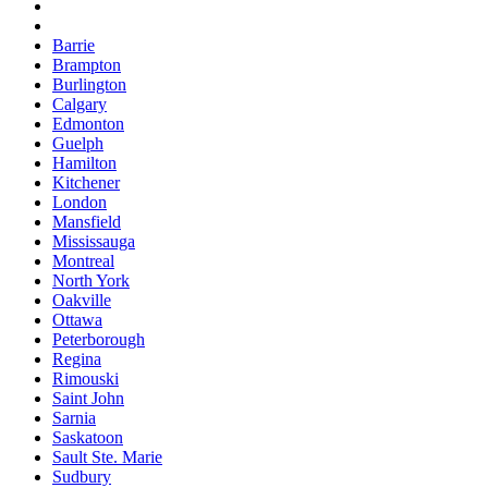
Barrie
Brampton
Burlington
Calgary
Edmonton
Guelph
Hamilton
Kitchener
London
Mansfield
Mississauga
Montreal
North York
Oakville
Ottawa
Peterborough
Regina
Rimouski
Saint John
Sarnia
Saskatoon
Sault Ste. Marie
Sudbury