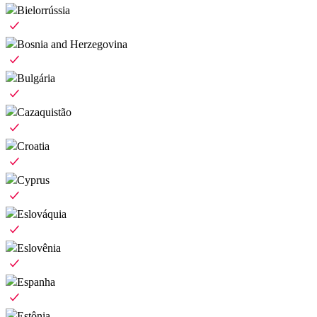
Bielorrússia
Bosnia and Herzegovina
Bulgária
Cazaquistão
Croatia
Cyprus
Eslováquia
Eslovênia
Espanha
Estônia