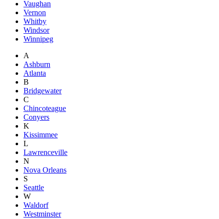
Vaughan
Vernon
Whitby
Windsor
Winnipeg
A
Ashburn
Atlanta
B
Bridgewater
C
Chincoteague
Conyers
K
Kissimmee
L
Lawrenceville
N
Nova Orleans
S
Seattle
W
Waldorf
Westminster