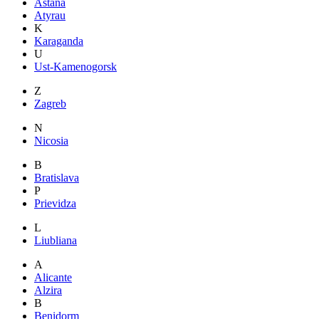
Astana
Atyrau
K
Karaganda
U
Ust-Kamenogorsk
Z
Zagreb
N
Nicosia
B
Bratislava
P
Prievidza
L
Liubliana
A
Alicante
Alzira
B
Benidorm