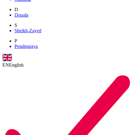
D
Douala
S
Sheikh-Zayed
P
Petalingjaya
EN
English